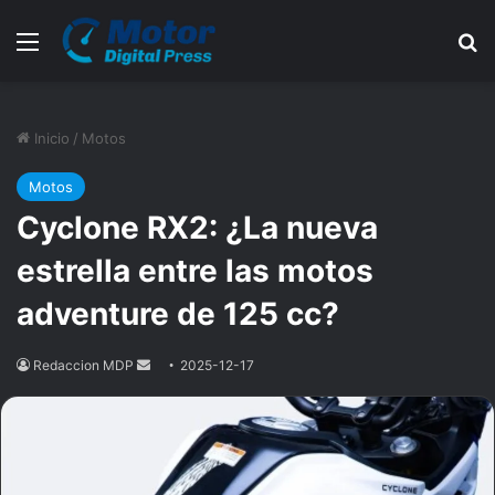
Menú
B
Inicio
/
Motos
Motos
Cyclone RX2: ¿La nueva
estrella entre las motos
adventure de 125 cc?
Redaccion MDP
Send
2025-12-17
an
email