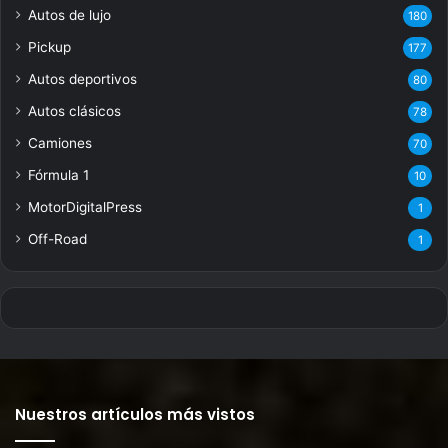
Autos de lujo
180
Pickup
177
Autos deportivos
80
Autos clásicos
78
Camiones
70
Fórmula 1
10
MotorDigitalPress
1
Off-Road
1
Nuestros artículos más vistos