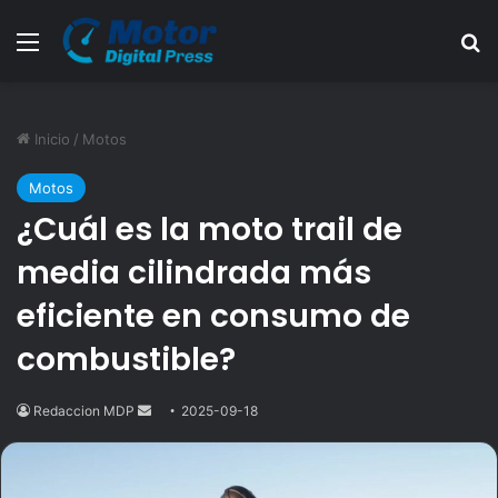
Menú
B
Inicio
/
Motos
Motos
¿Cuál es la moto trail de
media cilindrada más
eficiente en consumo de
combustible?
Redaccion MDP
Send
2025-09-18
an
email