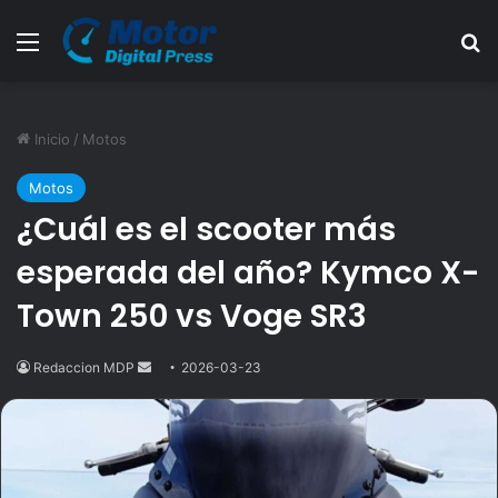
Menú
B
Inicio
/
Motos
Motos
¿Cuál es el scooter más
esperada del año? Kymco X-
Town 250 vs Voge SR3
Redaccion MDP
Send
2026-03-23
an
email