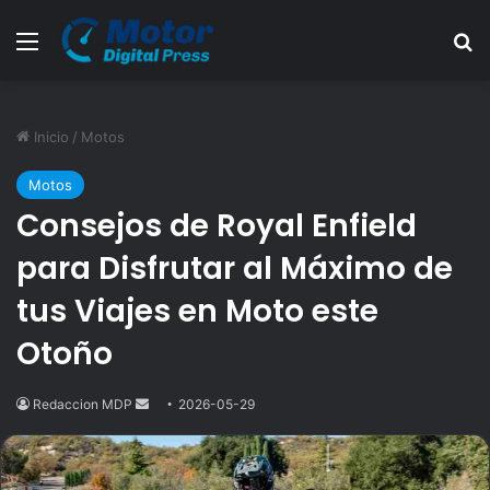
Menú
B
Inicio
/
Motos
Motos
Consejos de Royal Enfield
para Disfrutar al Máximo de
tus Viajes en Moto este
Otoño
Redaccion MDP
Send
2026-05-29
an
email