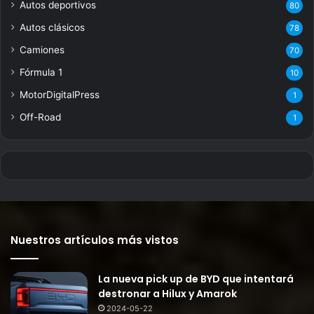
Autos deportivos
80
Autos clásicos
78
Camiones
70
Fórmula 1
10
MotorDigitalPress
1
Off-Road
1
Nuestros artículos más vistos
La nueva pick up de BYD que intentará
destronar a Hilux y Amarok
2024-05-22