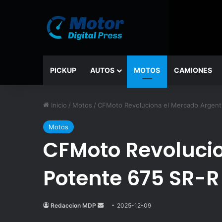
PICKUP
AUTOS
MOTOS
CAMIONES
Inicio
/
Motos
/
CFMoto Revoluciona el Mercado Argenti
Motos
CFMoto Revolucio
Potente 675 SR-R
Redaccion MDP
Send
2025-12-09
an