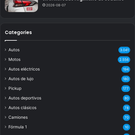
2026-08-07
Categories
Autos
3.041
Motos
2.556
Autos eléctricos
194
Autos de lujo
180
Pickup
177
Autos deportivos
80
Autos clásicos
78
Camiones
70
Fórmula 1
10