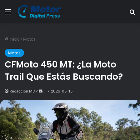
Menú
B
Inicio
/
Motos
Motos
CFMoto 450 MT: ¿La Moto
Trail Que Estás Buscando?
Redaccion MDP
Send
2026-05-15
an
email