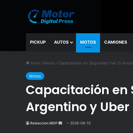
PICKUP
AUTOS
MOTOS
CAMIONES
Inicio
/
Motos
/
Capacitación en Seguridad Vial: El Aut
Motos
Capacitación en 
Argentino y Uber
Redaccion MDP
Send
2026-06-10
an