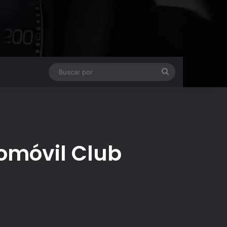
Buscar
por
tomóvil Club