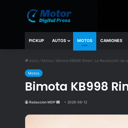
PICKUP
AUTOS
MOTOS
CAMIONES
Inicio
/
Motos
/
Bimota KB998 Rimini: La Revolución de 
Motos
Bimota KB998 Rim
Redaccion MDP
Send
2026-06-12
an
email