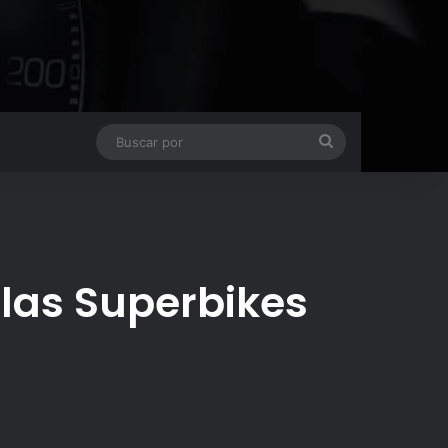
Buscar
por
 las Superbikes