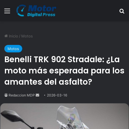
Menú
B
Inicio
/
Motos
Motos
Benelli TRK 902 Stradale: ¿La
moto más esperada para los
amantes del asfalto?
Redaccion MDP
Send
2026-03-16
an
email