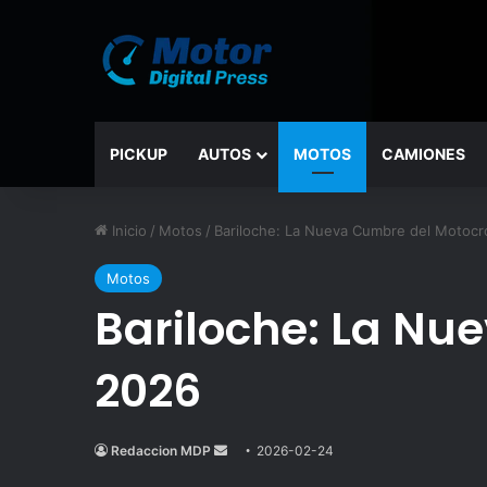
PICKUP
AUTOS
MOTOS
CAMIONES
Inicio
/
Motos
/
Bariloche: La Nueva Cumbre del Motocr
Motos
Bariloche: La Nu
2026
Redaccion MDP
Send
2026-02-24
an