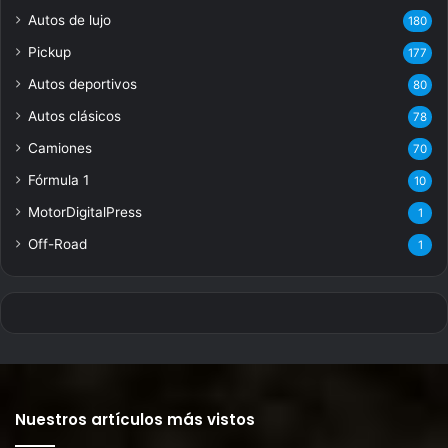
Autos de lujo
180
Pickup
177
Autos deportivos
80
Autos clásicos
78
Camiones
70
Fórmula 1
10
MotorDigitalPress
1
Off-Road
1
Nuestros artículos más vistos