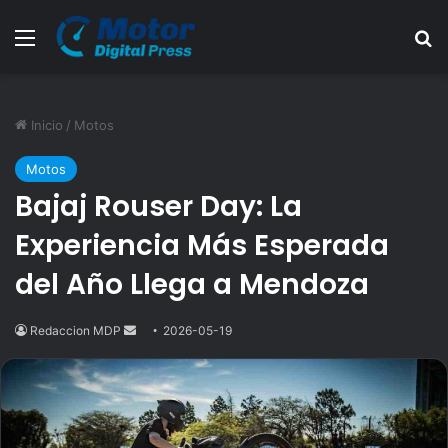
Menú
B
Inicio
/
Motos
Motos
Bajaj Rouser Day: La
Experiencia Más Esperada
del Año Llega a Mendoza
Redaccion MDP
Send
2026-05-19
an
email