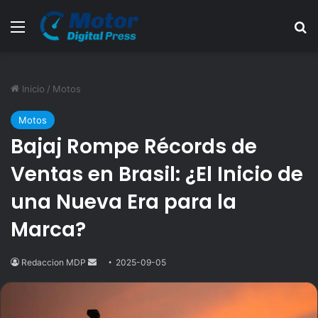
Menú
B
Inicio
/
Motos
Motos
Bajaj Rompe Récords de
Ventas en Brasil: ¿El Inicio de
una Nueva Era para la
Marca?
Redaccion MDP
Send
2025-09-05
an
email