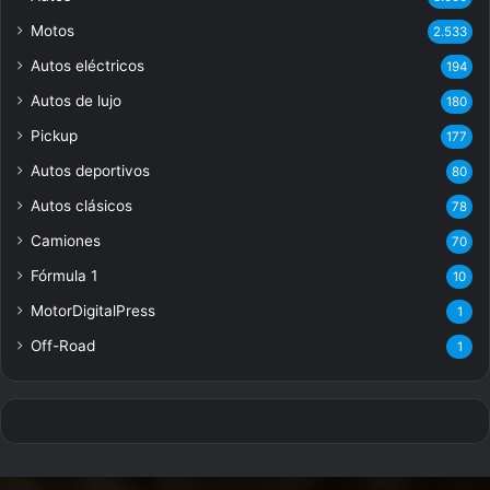
Motos
2.533
Autos eléctricos
194
Autos de lujo
180
Pickup
177
Autos deportivos
80
Autos clásicos
78
Camiones
70
Fórmula 1
10
MotorDigitalPress
1
Off-Road
1