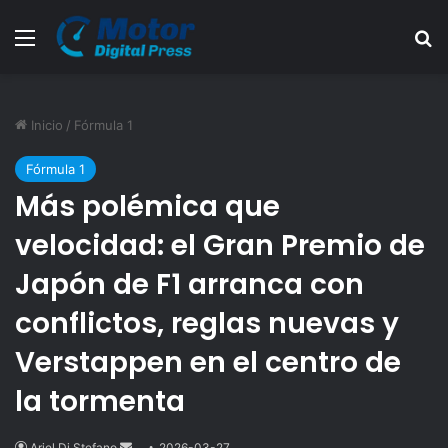
Menú
B
Inicio
/
Fórmula 1
Fórmula 1
Más polémica que
velocidad: el Gran Premio de
Japón de F1 arranca con
conflictos, reglas nuevas y
Verstappen en el centro de
la tormenta
Ariel Di Stefano
Send
2026-03-27