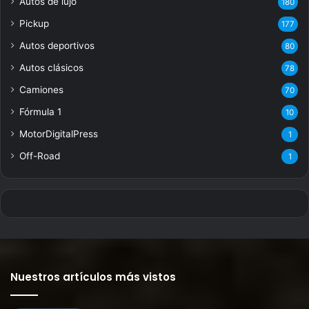
Autos de lujo
180
Pickup
177
Autos deportivos
80
Autos clásicos
78
Camiones
70
Fórmula 1
10
MotorDigitalPress
1
Off-Road
1
Nuestros artículos más vistos