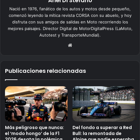
Ariel Di Stefano
Nació en 1976, fanático de los autos y motos desde pequeño,
comenzó leyendo la mítica revista CORSA con su abuelo, y hoy
disfruta con sus amigos de salidas en Moto recorriendo los
mejores paisajes. Director Digital de MotorDigitalPress (LaMoto,
Autotest y TransporteMundial).
Siti
o
we
b
Publicaciones relacionadas
Más peligroso que nunca:
Del fondo a superar a Red
el ‘modo hongo’ de la F1
Bull: la remontada de
2026 desata la polémica
Alpine que nadie esperaba