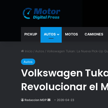
PICKUP
AUTOS
MOTOS
CAMIONES
Inicio
/
Autos
/
Volkswagen Tukan: La Nueva Pick-Up Qu
Autos
Volkswagen Tuka
Revolucionar el 
Redaccion MDP
Send
2026-04-23
an