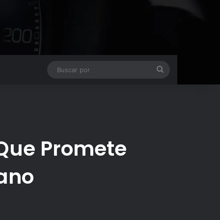
Buscar
por
 Que Promete
cano