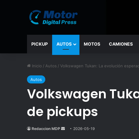
PICKUP
AUTOS
MOTOS
CAMIONES
Inicio
/
Autos
/
Volkswagen Tukan: La evolución espera
Autos
Volkswagen Tuka
de pickups
Redaccion MDP
Send
2026-05-19
an