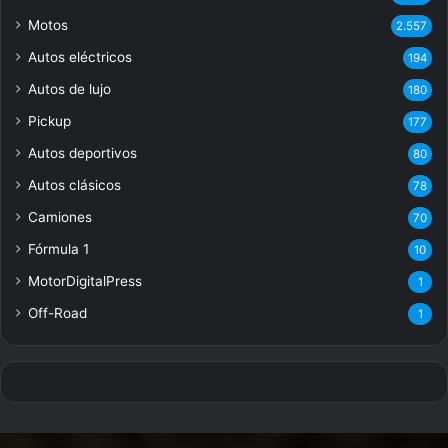
Motos
2.557
Autos eléctricos
194
Autos de lujo
180
Pickup
177
Autos deportivos
80
Autos clásicos
78
Camiones
70
Fórmula 1
10
MotorDigitalPress
1
Off-Road
1