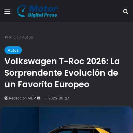
Menú
B
Inicio
/
Autos
Autos
Volkswagen T-Roc 2026: La
Sorprendente Evolución de
un Favorito Europeo
Redaccion MDP
Send
2025-08-27
an
email