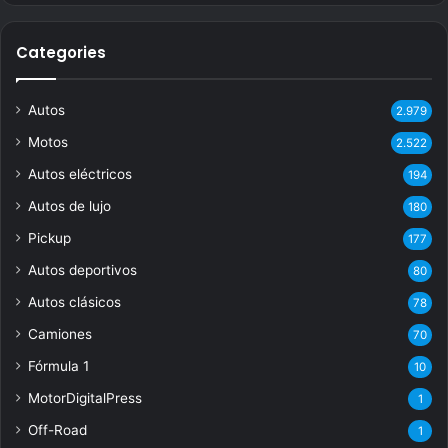
Categories
Autos
2.979
Motos
2.522
Autos eléctricos
194
Autos de lujo
180
Pickup
177
Autos deportivos
80
Autos clásicos
78
Camiones
70
Fórmula 1
10
MotorDigitalPress
1
Off-Road
1