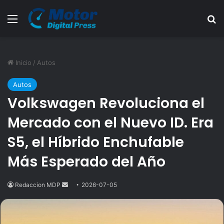
Menú
B
Inicio
/
Autos
Autos
Volkswagen Revoluciona el
Mercado con el Nuevo ID. Era
S5, el Híbrido Enchufable
Más Esperado del Año
Redaccion MDP
Send
2026-07-05
an
email