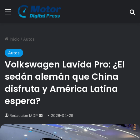
Menú
B
Inicio
/
Autos
Autos
Volkswagen Lavida Pro: ¿El
sedán alemán que China
disfruta y América Latina
espera?
Redaccion MDP
Send
2026-04-29
an
email