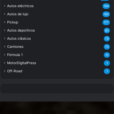
Autos eléctricos
194
Autos de lujo
180
Pickup
177
Autos deportivos
80
Autos clásicos
78
Camiones
70
Fórmula 1
10
MotorDigitalPress
1
Off-Road
1