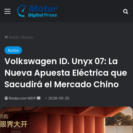
Menú
B
Inicio
/
Autos
Autos
Volkswagen ID. Unyx 07: La
Nueva Apuesta Eléctrica que
Sacudirá el Mercado Chino
Redaccion MDP
Send
2026-05-25
an
email