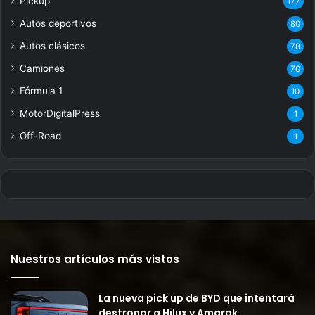
Pickup
177
Autos deportivos
80
Autos clásicos
78
Camiones
70
Fórmula 1
10
MotorDigitalPress
1
Off-Road
1
Nuestros artículos más vistos
La nueva pick up de BYD que intentará
destronar a Hilux y Amarok