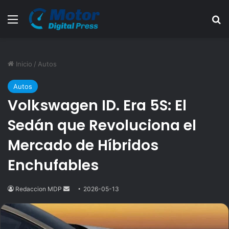
Menú
B
Inicio
/
Autos
Autos
Volkswagen ID. Era 5S: El
Sedán que Revoluciona el
Mercado de Híbridos
Enchufables
Redaccion MDP
Send
2026-05-13
an
email