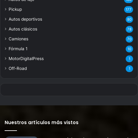
Pickup
177
Autos deportivos
80
Autos clásicos
78
Camiones
70
Fórmula 1
10
MotorDigitalPress
1
Off-Road
1
Nuestros artículos más vistos