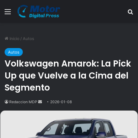
Menú
B
Inicio
/
Autos
Autos
Volkswagen Amarok: La Pick
Up que Vuelve a la Cima del
Segmento
Redaccion MDP
Send
2026-01-08
an
email