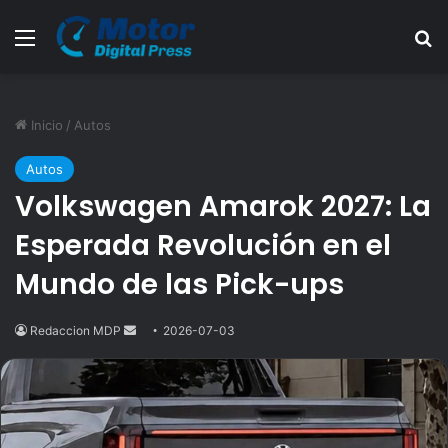
Menú
B
Inicio
/
Autos
Autos
Volkswagen Amarok 2027: La
Esperada Revolución en el
Mundo de las Pick-ups
Redaccion MDP
Send
2026-07-03
an
email