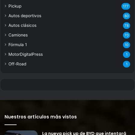
Pickup
177
Autos deportivos
80
Autos clásicos
78
Camiones
70
Fórmula 1
10
MotorDigitalPress
1
Off-Road
1
Nuestros artículos más vistos
La nueva pick up de BYD que intentará