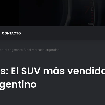
CONTACTO
 en el segmento B del mercado argentino
ss: El SUV más vendid
gentino