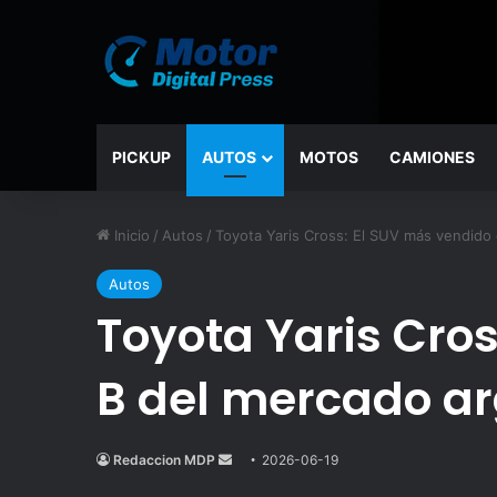
PICKUP
AUTOS
MOTOS
CAMIONES
Inicio
/
Autos
/
Toyota Yaris Cross: El SUV más vendido
Autos
Toyota Yaris Cro
B del mercado ar
Redaccion MDP
Send
2026-06-19
an