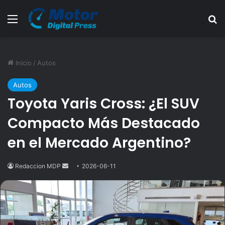
Menú
B
Inicio
/
Autos
Autos
Toyota Yaris Cross: ¿El SUV
Compacto Más Destacado
en el Mercado Argentino?
Redaccion MDP
Send
2026-06-11
an
email