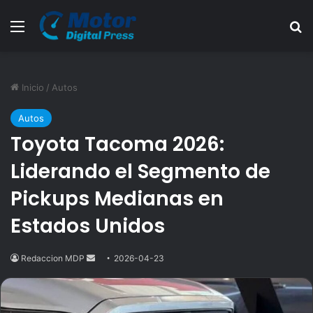
Menú
B
Inicio
/
Autos
Autos
Toyota Tacoma 2026:
Liderando el Segmento de
Pickups Medianas en
Estados Unidos
Redaccion MDP
Send
2026-04-23
an
email