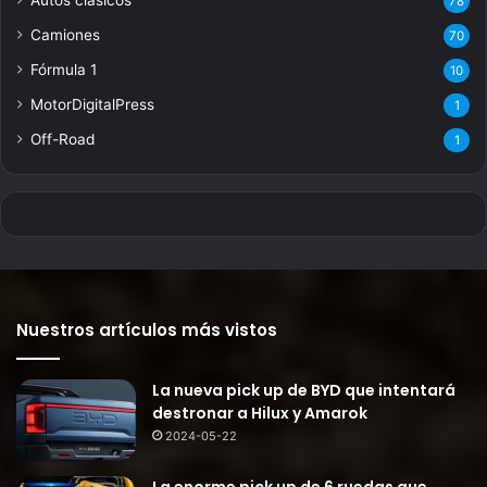
Autos clásicos
78
Camiones
70
Fórmula 1
10
MotorDigitalPress
1
Off-Road
1
Nuestros artículos más vistos
La nueva pick up de BYD que intentará
destronar a Hilux y Amarok
2024-05-22