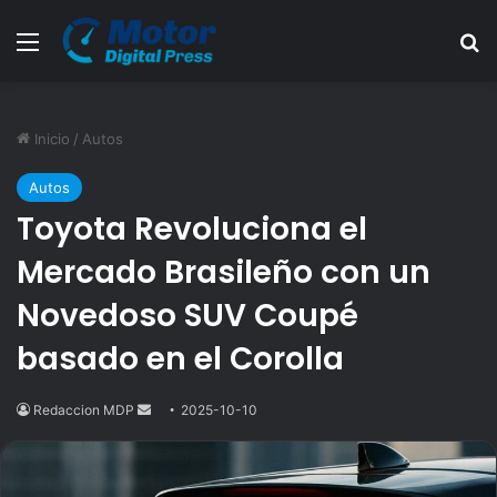
Menú
B
Inicio
/
Autos
Autos
Toyota Revoluciona el
Mercado Brasileño con un
Novedoso SUV Coupé
basado en el Corolla
Redaccion MDP
Send
2025-10-10
an
email