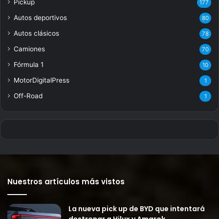
Pickup
177
Autos deportivos
80
Autos clásicos
78
Camiones
70
Fórmula 1
10
MotorDigitalPress
1
Off-Road
1
Nuestros artículos más vistos
La nueva pick up de BYD que intentará
destronar a Hilux y Amarok