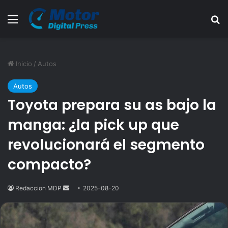
Menú
B
Inicio
/
Autos
Autos
Toyota prepara su as bajo la
manga: ¿la pick up que
revolucionará el segmento
compacto?
Redaccion MDP
Send
2025-08-20
an
email