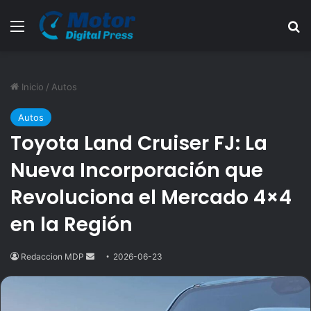
Menú
B
Inicio
/
Autos
Autos
Toyota Land Cruiser FJ: La
Nueva Incorporación que
Revoluciona el Mercado 4×4
en la Región
Redaccion MDP
Send
2026-06-23
an
email