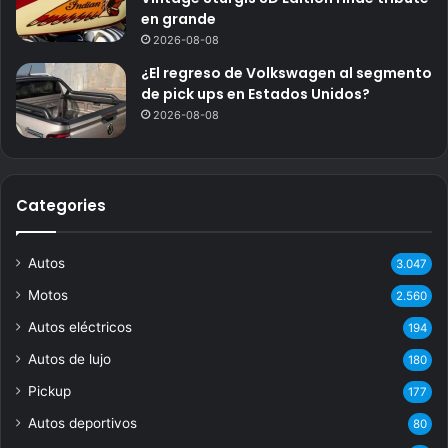
en grande
2026-08-08
¿El regreso de Volkswagen al segmento
de pick ups en Estados Unidos?
2026-08-08
Categories
Autos
3.047
Motos
2.560
Autos eléctricos
194
Autos de lujo
180
Pickup
177
Autos deportivos
80