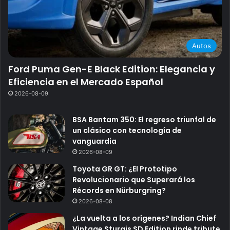
Autos
Ford Puma Gen-E Black Edition: Elegancia y
Eficiencia en el Mercado Español
2026-08-09
BSA Bantam 350: El regreso triunfal de
un clásico con tecnología de
vanguardia
2026-08-09
Toyota GR GT: ¿El Prototipo
Revolucionario que Superará los
Récords en Nürburgring?
2026-08-08
¿La vuelta a los orígenes? Indian Chief
Vintage Sturgis SD Edition rinde tribute