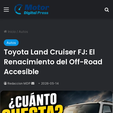
Menú
B
Inicio
/
Autos
Autos
Toyota Land Cruiser FJ: El
Renacimiento del Off-Road
Accesible
Redaccion MDP
Send
2026-05-14
an
email