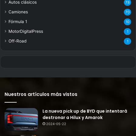
Autos clásicos
78
Camiones
70
Fórmula 1
10
MotorDigitalPress
1
Off-Road
1
Nuestros artículos más vistos
La nueva pick up de BYD que intentará
destronar a Hilux y Amarok
2024-05-22