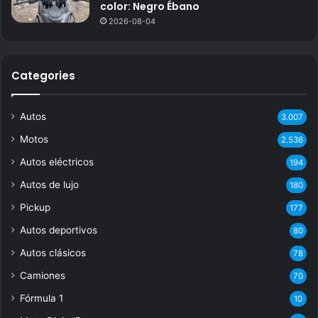
color: Negro Ébano
2026-08-04
Categories
Autos
3.007
Motos
2.536
Autos eléctricos
194
Autos de lujo
180
Pickup
177
Autos deportivos
80
Autos clásicos
78
Camiones
70
Fórmula 1
10