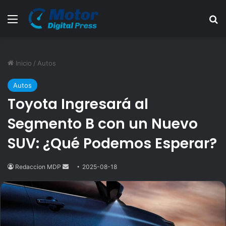
Menú
B
Inicio
/
Autos
Autos
Toyota Ingresará al
Segmento B con un Nuevo
SUV: ¿Qué Podemos Esperar?
Redaccion MDP
Send
2025-08-18
an
email