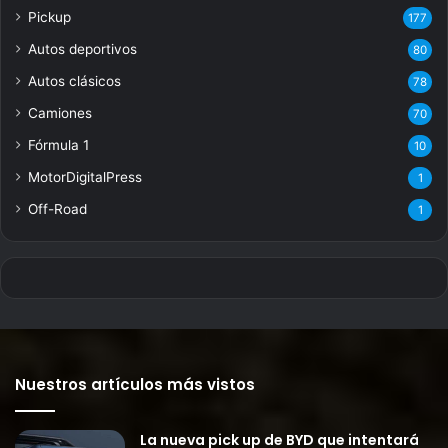
Pickup
177
Autos deportivos
80
Autos clásicos
78
Camiones
70
Fórmula 1
10
MotorDigitalPress
1
Off-Road
1
Nuestros artículos más vistos
La nueva pick up de BYD que intentará