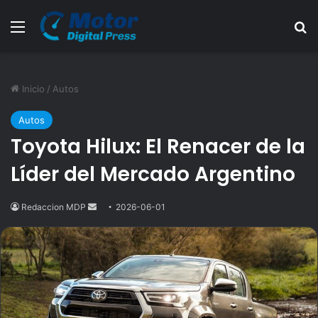
Menú
B
Inicio
/
Autos
Autos
Toyota Hilux: El Renacer de la
Líder del Mercado Argentino
Redaccion MDP
Send
2026-06-01
an
email