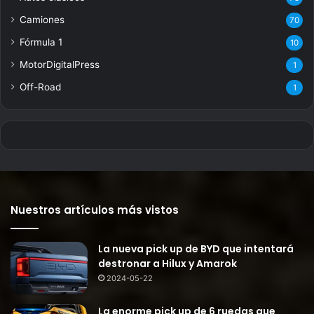
Camiones
70
Fórmula 1
10
MotorDigitalPress
1
Off-Road
1
Nuestros artículos más vistos
La nueva pick up de BYD que intentará
destronar a Hilux y Amarok
2024-05-22
La enorme pick up de 6 ruedas que