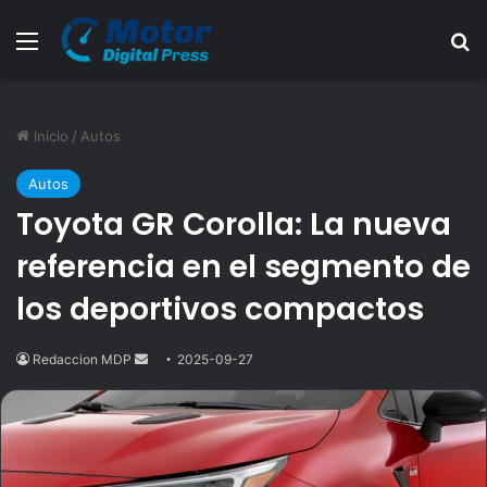
Menú
B
Inicio
/
Autos
Autos
Toyota GR Corolla: La nueva
referencia en el segmento de
los deportivos compactos
Redaccion MDP
Send
2025-09-27
an
email