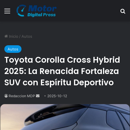
Menú
B
Inicio
/
Autos
Autos
Toyota Corolla Cross Hybrid
2025: La Renacida Fortaleza
SUV con Espíritu Deportivo
Redaccion MDP
Send
2025-10-12
an
email