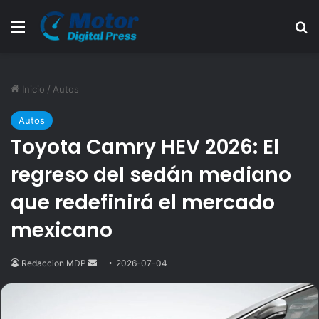
Menú
B
Inicio
/
Autos
Autos
Toyota Camry HEV 2026: El
regreso del sedán mediano
que redefinirá el mercado
mexicano
Redaccion MDP
Send
2026-07-04
an
email