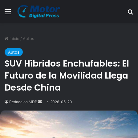
Menú
B
Inicio
/
Autos
Autos
SUV Híbridos Enchufables: El
Futuro de la Movilidad Llega
Desde China
Redaccion MDP
Send
2026-05-20
an
email