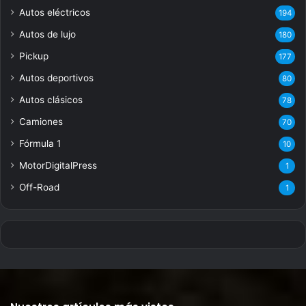
Autos eléctricos
194
Autos de lujo
180
Pickup
177
Autos deportivos
80
Autos clásicos
78
Camiones
70
Fórmula 1
10
MotorDigitalPress
1
Off-Road
1