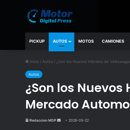
PICKUP
AUTOS
MOTOS
CAMIONES
Inicio
/
Autos
/
¿Son los Nuevos Híbridos de Volkswage
Autos
¿Son los Nuevos 
Mercado Automo
Redaccion MDP
Send
2026-05-22
an