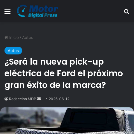
Menú
B
Inicio
/
Autos
Autos
¿Será la nueva pick-up
eléctrica de Ford el próximo
gran éxito de la marca?
Redaccion MDP
Send
2026-06-12
an
email