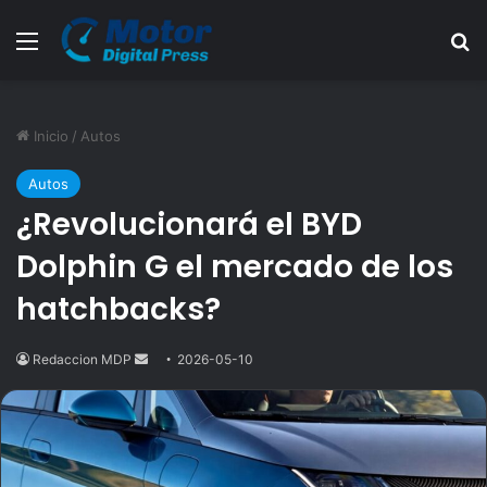
Menú
B
Inicio
/
Autos
Autos
¿Revolucionará el BYD
Dolphin G el mercado de los
hatchbacks?
Redaccion MDP
Send
2026-05-10
an
email