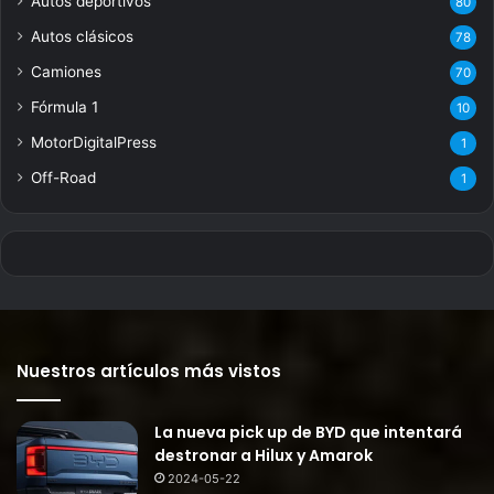
Autos deportivos
80
Autos clásicos
78
Camiones
70
Fórmula 1
10
MotorDigitalPress
1
Off-Road
1
Nuestros artículos más vistos
La nueva pick up de BYD que intentará
destronar a Hilux y Amarok
2024-05-22