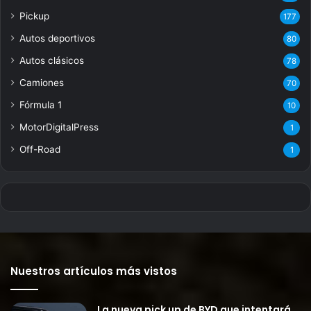
Pickup
177
Autos deportivos
80
Autos clásicos
78
Camiones
70
Fórmula 1
10
MotorDigitalPress
1
Off-Road
1
Nuestros artículos más vistos
La nueva pick up de BYD que intentará