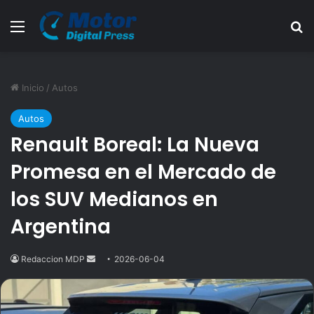
Menú
B
Inicio
/
Autos
Autos
Renault Boreal: La Nueva
Promesa en el Mercado de
los SUV Medianos en
Argentina
Redaccion MDP
Send
2026-06-04
an
email