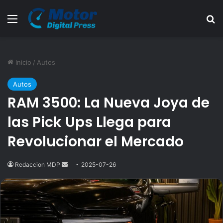
Menú
B
Inicio
/
Autos
Autos
RAM 3500: La Nueva Joya de
las Pick Ups Llega para
Revolucionar el Mercado
Redaccion MDP
Send
2025-07-26
an
email