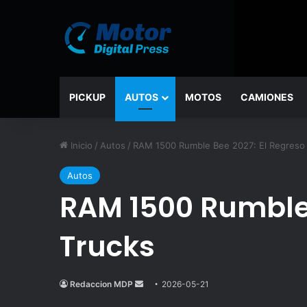
PICKUP
AUTOS
MOTOS
CAMIONES
Inicio
/
Autos
/
RAM 1500 Rumble Bee 2027: El Regreso 
Autos
RAM 1500 Rumble 
Trucks
Redaccion MDP
Send
2026-05-21
an