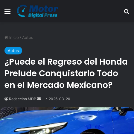
Menú
B
Inicio
/
Autos
Autos
¿Puede el Regreso del Honda
Prelude Conquistarlo Todo
en el Mercado Mexicano?
Redaccion MDP
Send
2026-03-20
an
email