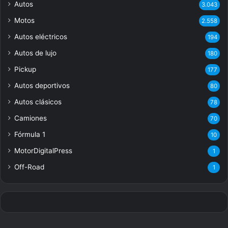
Autos
3.043
Motos
2.558
Autos eléctricos
194
Autos de lujo
180
Pickup
177
Autos deportivos
80
Autos clásicos
78
Camiones
70
Fórmula 1
10
MotorDigitalPress
1
Off-Road
1