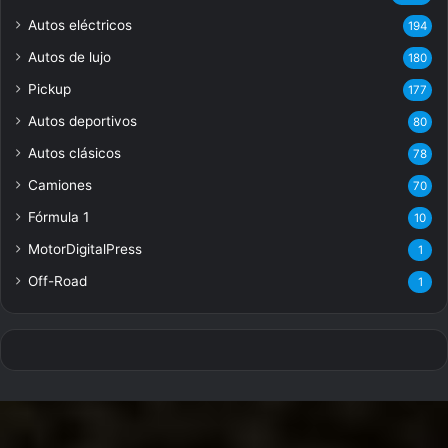
Autos eléctricos
194
Autos de lujo
180
Pickup
177
Autos deportivos
80
Autos clásicos
78
Camiones
70
Fórmula 1
10
MotorDigitalPress
1
Off-Road
1