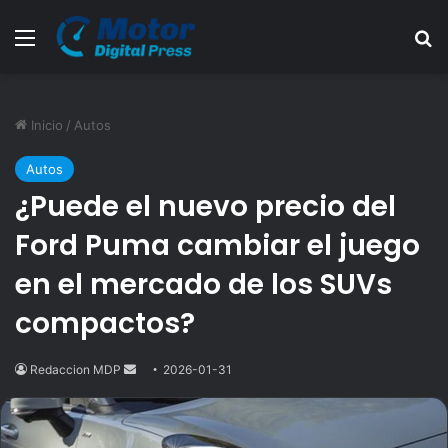
Menú
B
Inicio
/
Autos
Autos
¿Puede el nuevo precio del
Ford Puma cambiar el juego
en el mercado de los SUVs
compactos?
Redaccion MDP
Send
2026-01-31
an
email