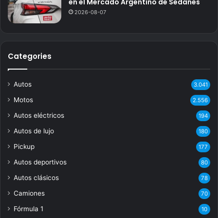
en el Mercado Argentino de Sedanes
2026-08-07
Categories
Autos
3.041
Motos
2.556
Autos eléctricos
194
Autos de lujo
180
Pickup
177
Autos deportivos
80
Autos clásicos
78
Camiones
70
Fórmula 1
10