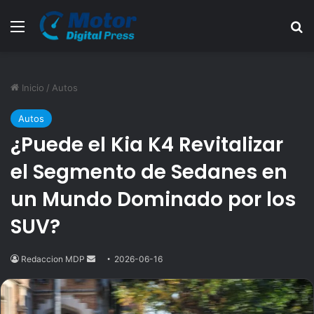
Menú
B
Inicio
/
Autos
Autos
¿Puede el Kia K4 Revitalizar
el Segmento de Sedanes en
un Mundo Dominado por los
SUV?
Redaccion MDP
Send
2026-06-16
an
email