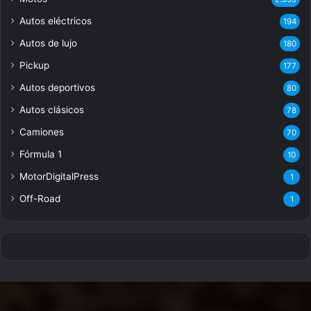
Autos eléctricos
194
Autos de lujo
180
Pickup
177
Autos deportivos
80
Autos clásicos
78
Camiones
70
Fórmula 1
10
MotorDigitalPress
1
Off-Road
1