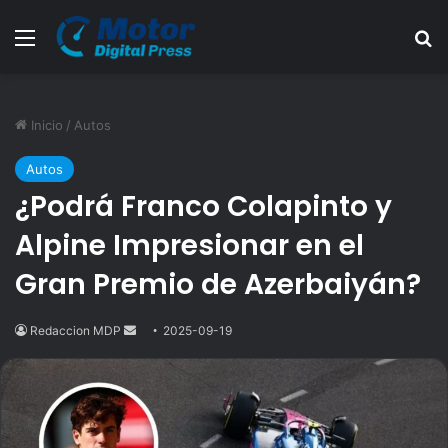
Menú
B
Inicio
/
Autos
Autos
¿Podrá Franco Colapinto y
Alpine Impresionar en el
Gran Premio de Azerbaiyán?
Redaccion MDP
Send
2025-09-19
an
email