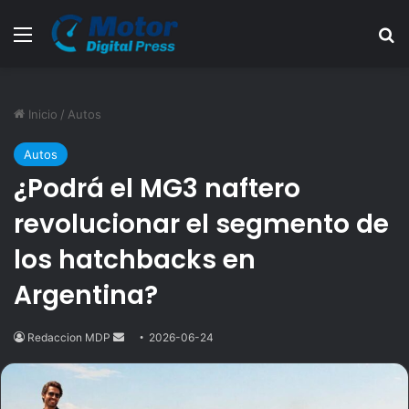
Menú
B
Inicio
/
Autos
Autos
¿Podrá el MG3 naftero
revolucionar el segmento de
los hatchbacks en
Argentina?
Redaccion MDP
Send
2026-06-24
an
email