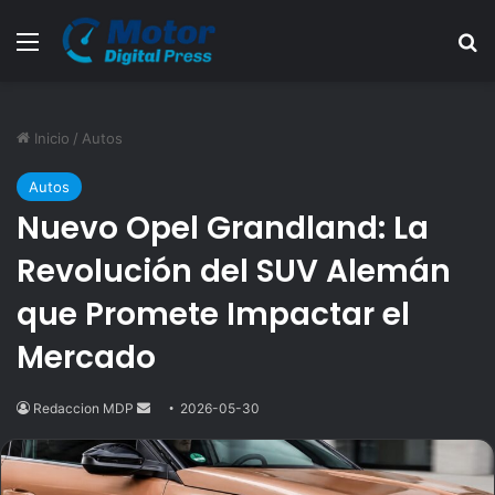
Menú
B
Inicio
/
Autos
Autos
Nuevo Opel Grandland: La
Revolución del SUV Alemán
que Promete Impactar el
Mercado
Redaccion MDP
Send
2026-05-30
an
email