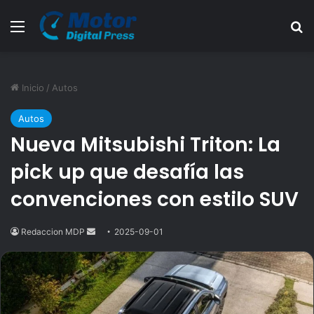
Menú
B
Inicio
/
Autos
Autos
Nueva Mitsubishi Triton: La
pick up que desafía las
convenciones con estilo SUV
Redaccion MDP
Send
2025-09-01
an
email