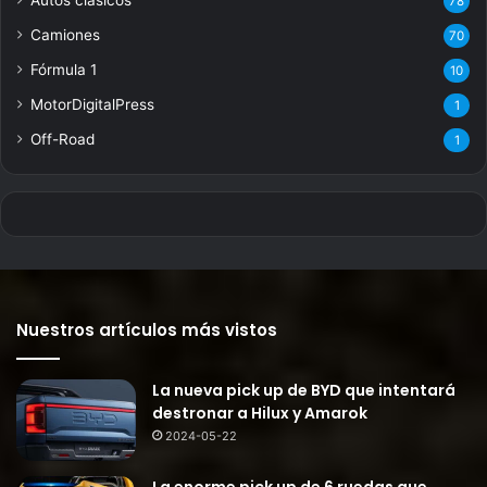
Autos clásicos
78
Camiones
70
Fórmula 1
10
MotorDigitalPress
1
Off-Road
1
Nuestros artículos más vistos
La nueva pick up de BYD que intentará
destronar a Hilux y Amarok
2024-05-22