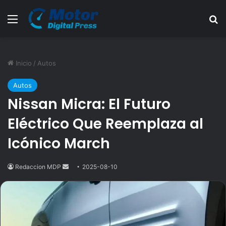
Menú
B
Inicio
/
Autos
Autos
Nissan Micra: El Futuro
Eléctrico Que Reemplaza al
Icónico March
Redaccion MDP
Send
2025-08-10
an
email