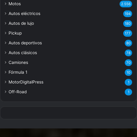
Motos
2.556
Autos eléctricos
194
Autos de lujo
180
Pickup
177
Autos deportivos
80
Autos clásicos
78
Camiones
70
Fórmula 1
10
MotorDigitalPress
1
Off-Road
1